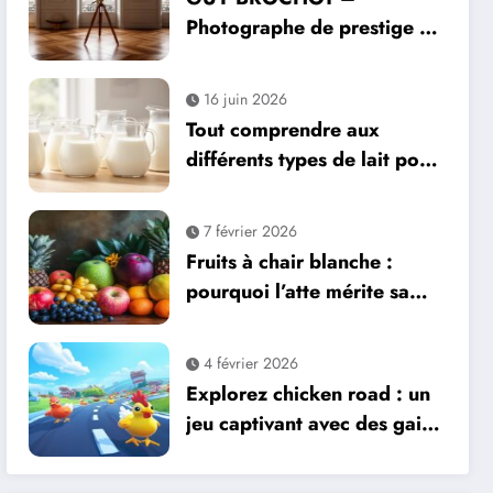
Photographe de prestige à
Paris : quand les paysages
aériens deviennent des
16 juin 2026
livres photo collectors
Tout comprendre aux
différents types de lait pour
bien s’y retrouver
7 février 2026
Fruits à chair blanche :
pourquoi l’atte mérite sa
place dans votre liste de
fruits à découvrir
4 février 2026
Explorez chicken road : un
jeu captivant avec des gains
impressionnants