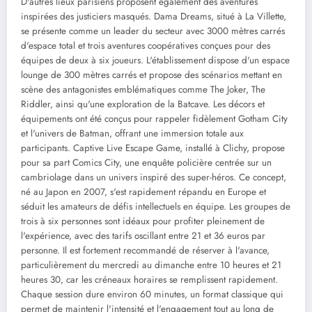
D'autres lieux parisiens proposent également des aventures
inspirées des justiciers masqués. Dama Dreams, situé à La Villette,
se présente comme un leader du secteur avec 3000 mètres carrés
d'espace total et trois aventures coopératives conçues pour des
équipes de deux à six joueurs. L'établissement dispose d'un espace
lounge de 300 mètres carrés et propose des scénarios mettant en
scène des antagonistes emblématiques comme The Joker, The
Riddler, ainsi qu'une exploration de la Batcave. Les décors et
équipements ont été conçus pour rappeler fidèlement Gotham City
et l'univers de Batman, offrant une immersion totale aux
participants. Captive Live Escape Game, installé à Clichy, propose
pour sa part Comics City, une enquête policière centrée sur un
cambriolage dans un univers inspiré des super-héros. Ce concept,
né au Japon en 2007, s'est rapidement répandu en Europe et
séduit les amateurs de défis intellectuels en équipe. Les groupes de
trois à six personnes sont idéaux pour profiter pleinement de
l'expérience, avec des tarifs oscillant entre 21 et 36 euros par
personne. Il est fortement recommandé de réserver à l'avance,
particulièrement du mercredi au dimanche entre 10 heures et 21
heures 30, car les créneaux horaires se remplissent rapidement.
Chaque session dure environ 60 minutes, un format classique qui
permet de maintenir l'intensité et l'engagement tout au long de