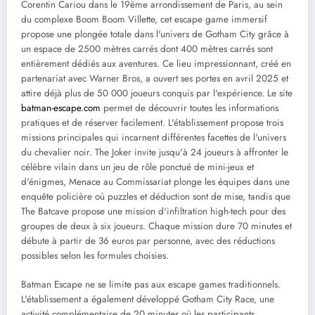
Corentin Cariou dans le 19ème arrondissement de Paris, au sein
du complexe Boom Boom Villette, cet escape game immersif
propose une plongée totale dans l'univers de Gotham City grâce à
un espace de 2500 mètres carrés dont 400 mètres carrés sont
entièrement dédiés aux aventures. Ce lieu impressionnant, créé en
partenariat avec Warner Bros, a ouvert ses portes en avril 2025 et
attire déjà plus de 50 000 joueurs conquis par l'expérience. Le site
batman-escape.com
permet de découvrir toutes les informations
pratiques et de réserver facilement. L'établissement propose trois
missions principales qui incarnent différentes facettes de l'univers
du chevalier noir. The Joker invite jusqu'à 24 joueurs à affronter le
célèbre vilain dans un jeu de rôle ponctué de mini-jeux et
d'énigmes, Menace au Commissariat plonge les équipes dans une
enquête policière où puzzles et déduction sont de mise, tandis que
The Batcave propose une mission d'infiltration high-tech pour des
groupes de deux à six joueurs. Chaque mission dure 70 minutes et
débute à partir de 36 euros par personne, avec des réductions
possibles selon les formules choisies.
Batman Escape ne se limite pas aux escape games traditionnels.
L'établissement a également développé Gotham City Race, une
activité complémentaire de 20 minutes où les participants